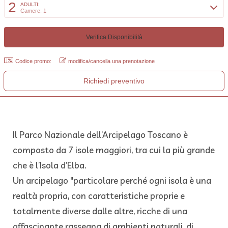
Toscano
2
ADULTI:
Camere: 1
Le perle del mediterraneo
Codice promo:
modifica/cancella una prenotazione
Richiedi preventivo
Il Parco Nazionale dell’Arcipelago Toscano è
composto da 7 isole maggiori, tra cui la più grande
che è l’Isola d’Elba.
Un arcipelago "particolare perché ogni isola è una
realtà propria, con caratteristiche proprie e
totalmente diverse dalle altre, ricche di una
affascinante rassegna di ambienti naturali, di