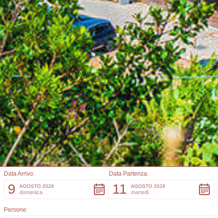
Data Arrivo:
Data Partenza:
DA NON PERDERE
9
11
AGOSTO 2026
AGOSTO 2026
domenica
martedì
Isola d’Elba e l’Arcipelago
Persone: