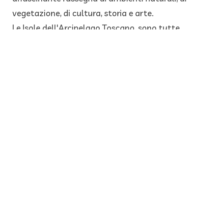
vegetazione, di cultura, storia e arte.
Le Isole dell'Arcipelago Toscano, sono tutte
visitabili e già in partenza da Piombino possiamo
raggiungere l’Isola d’Elba, l’Isola di Pianosa famosa
per le sue acque cristalline, l’Isola di Capraia da
San Vincenzo per un trekking esplorativo…un
arcipelago tutto da scoprire!
Dai uno sguardo alle fotografie di
Isola d’Elba e
l’Arcipelago Toscano